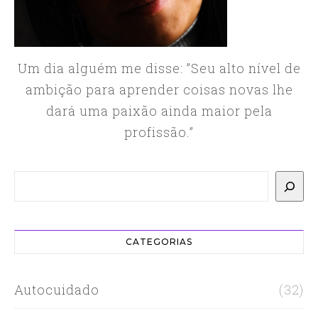
Um dia alguém me disse: ”Seu alto nível de
ambição para aprender coisas novas lhe
dará uma paixão ainda maior pela
profissão.”
Pesquisar
CATEGORIAS
Autocuidado
(32)