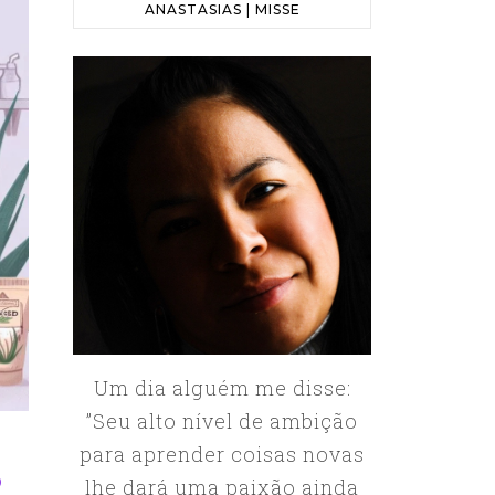
ANASTASIAS | MISSE
Um dia alguém me disse:
”Seu alto nível de ambição
para aprender coisas novas
O
lhe dará uma paixão ainda