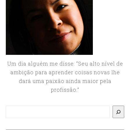
Um dia alguém me disse: ”Seu alto nível de
ambição para aprender coisas novas lhe
dará uma paixão ainda maior pela
profissão.”
Pesquisar