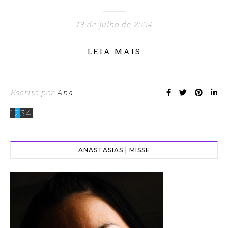
13 de julho de 2024
LEIA MAIS
Escrito por
Ana
1
2
3
4
ANASTASIAS | MISSE