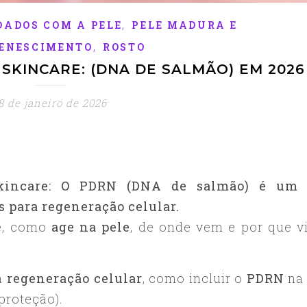
,
DADOS COM A PELE
PELE MADURA E
,
ENESCIMENTO
ROSTO
SKINCARE: (DNA DE SALMÃO) EM 2026
8 de janeiro de 2026
kincare: O PDRN (DNA de salmão) é um 
 para regeneração celular.
 é, como
age na pele
, de onde vem e por que v
da
regeneração celular
, como incluir o
PDRN
na
proteção).