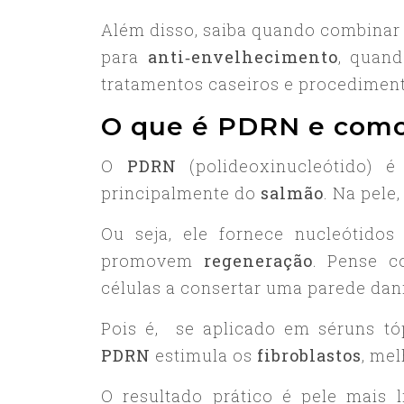
Além disso, saiba quando combina
para
anti‑envelhecimento
, quand
tratamentos caseiros e procediment
O que é PDRN e como
O
PDRN
(polideoxinucleótido)
principalmente do
salmão
. Na pele
Ou seja, ele fornece nucleótidos
promovem
regeneração
. Pense 
células a consertar uma parede dani
Pois é, se aplicado em séruns tóp
PDRN
estimula os
fibroblastos
, me
O resultado prático é pele mais 