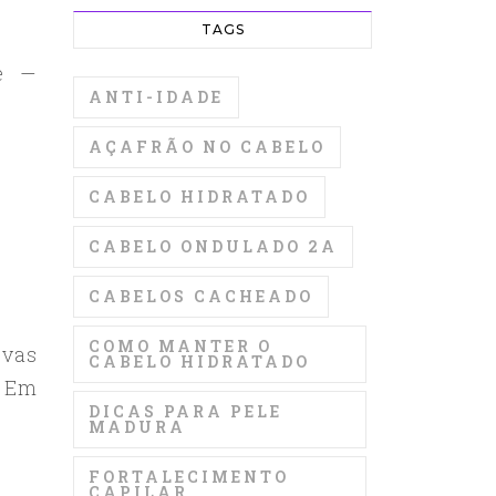
TAGS
te —
ANTI-IDADE
AÇAFRÃO NO CABELO
CABELO HIDRATADO
CABELO ONDULADO 2A
CABELOS CACHEADO
COMO MANTER O
ovas
CABELO HIDRATADO
. Em
DICAS PARA PELE
MADURA
FORTALECIMENTO
CAPILAR