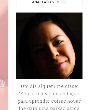
ANASTASIAS | MISSE
Um dia alguém me disse:
”Seu alto nível de ambição
para aprender coisas novas
lhe dará uma paixão ainda