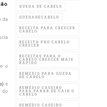
ção
QUEDA DE CABELO
QUEDADECABELO
o da
RECEITA PARA CRESCER
CABELO
ncia
RECEITA PRO CABELO
CRESCER
RECEITAS PARA O
CABELO CRESCER MAIS
RÁPIDO
e o
REMEDIO PARA QUEDA
DE CABELO
o)
é
REMÉDIO CASEIRO
s do
PARA PARAR DE CAIR O
CABELO
REMÉDIO CASEIRO