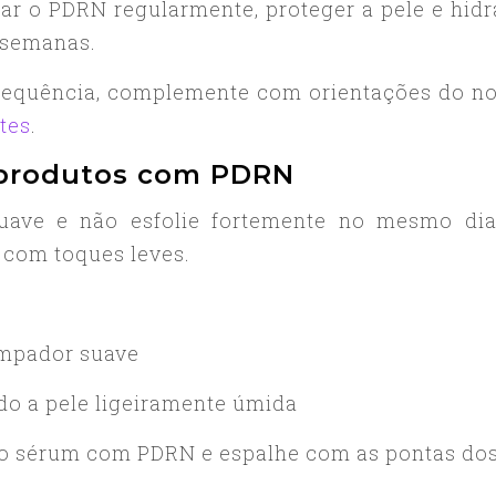
car o PDRN regularmente, proteger a pele e hidr
 semanas.
frequência, complemente com orientações do n
tes
.
 produtos com PDRN
uave e não esfolie fortemente no mesmo di
 com toques leves.
impador suave
do a pele ligeiramente úmida
do sérum com PDRN e espalhe com as pontas do