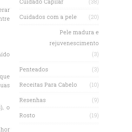
Cuidado Capilar
(38)
erar
Cuidados com a pele
(20)
ntre
Pele madura e
rejuvenescimento
(3)
ído
Penteados
(3)
 que
Receitas Para Cabelo
(10)
uas
Resenhas
(9)
), o
Rosto
(19)
lhor