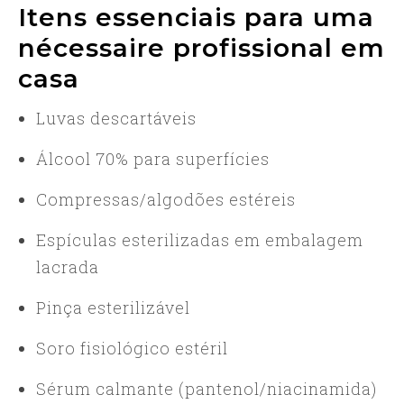
Itens essenciais para uma
nécessaire profissional em
casa
Luvas descartáveis
Álcool 70% para superfícies
Compressas/algodões estéreis
Espículas esterilizadas em embalagem
lacrada
Pinça esterilizável
Soro fisiológico estéril
Sérum calmante (pantenol/niacinamida)