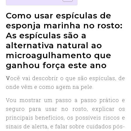
Como usar espículas de
esponja marinha no rosto:
As espículas são a
alternativa natural ao
microagulhamento que
ganhou força este ano
Você vai descobrir o que são espículas, de
onde vêm e como agem na pele.
Vou mostrar um passo a passo prático e
seguro para usar no rosto, explicar os
principais benefícios, os possíveis riscos e
sinais de alerta, e falar sobre cuidados pós-