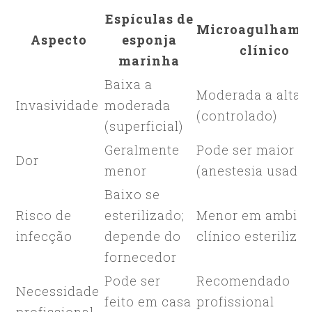
Espículas de
Microagulhame
Aspecto
esponja
clínico
marinha
Baixa a
Moderada a alta
Invasividade
moderada
(controlado)
(superficial)
Geralmente
Pode ser maior
Dor
menor
(anestesia usada)
Baixo se
Risco de
esterilizado;
Menor em ambien
infecção
depende do
clínico esteriliza
fornecedor
Pode ser
Recomendado
Necessidade
feito em casa
profissional