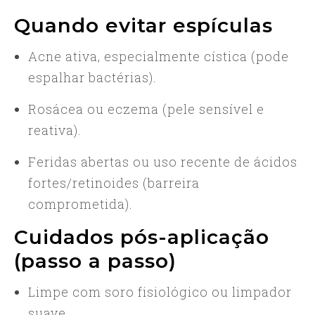
Quando evitar espículas
Acne ativa, especialmente cística (pode
espalhar bactérias).
Rosácea ou eczema (pele sensível e
reativa).
Feridas abertas ou uso recente de ácidos
fortes/retinoides (barreira
comprometida).
Cuidados pós-aplicação
(passo a passo)
Limpe com soro fisiológico ou limpador
suave.