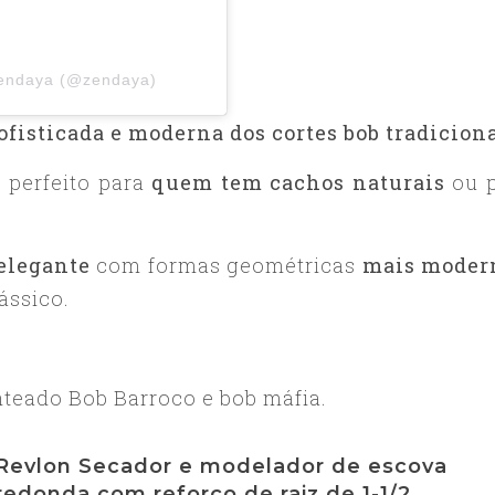
Zendaya (@zendaya)
fisticada e moderna dos cortes bob tradicion
e perfeito para
quem tem cachos naturais
ou 
elegante
com formas geométricas
mais moder
ássico.
nteado Bob Barroco e bob máfia.
Revlon Secador e modelador de escova
redonda com reforço de raiz de 1-1/2