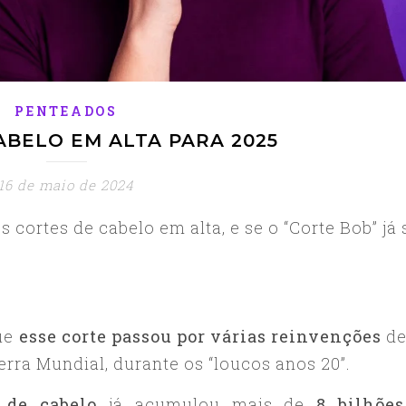
PENTEADOS
ABELO EM ALTA PARA 2025
16 de maio de 2024
s cortes de cabelo em alta, e se o “Corte Bob” já 
que
esse corte passou por várias reinvenções
de
rra Mundial, durante os “loucos anos 20”.
 de cabelo
já acumulou mais de
8 bilhõe