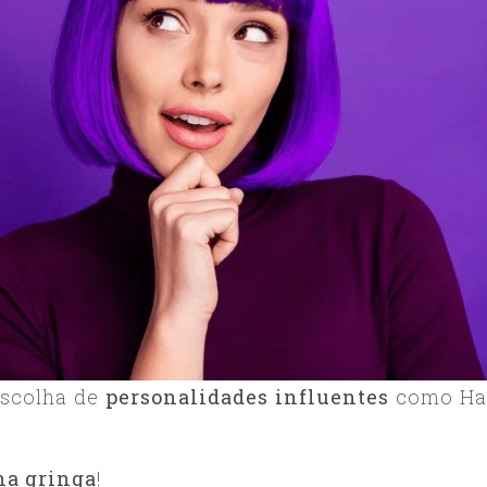
escolha de
personalidades influentes
como Ha
na gringa
!