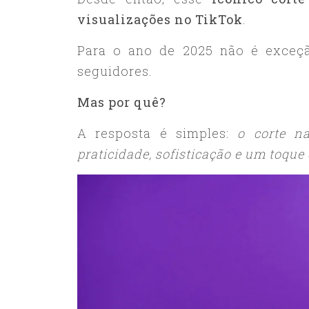
visualizações no TikTok
.
Para o ano de 2025 não é exceção
seguidores.
Mas por quê?
A resposta é simples:
o corte na
praticidade, sofisticação e um toqu