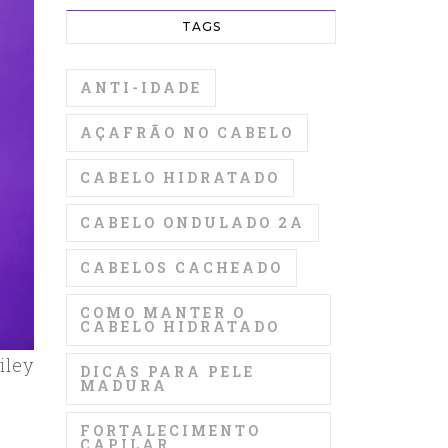
TAGS
ANTI-IDADE
AÇAFRÃO NO CABELO
CABELO HIDRATADO
CABELO ONDULADO 2A
CABELOS CACHEADO
COMO MANTER O
CABELO HIDRATADO
iley
DICAS PARA PELE
MADURA
FORTALECIMENTO
CAPILAR