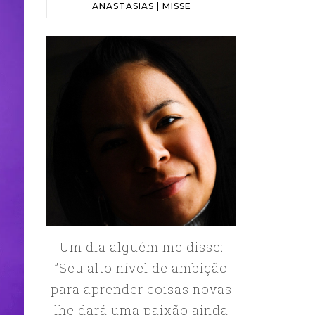
ANASTASIAS | MISSE
Um dia alguém me disse:
”Seu alto nível de ambição
para aprender coisas novas
lhe dará uma paixão ainda