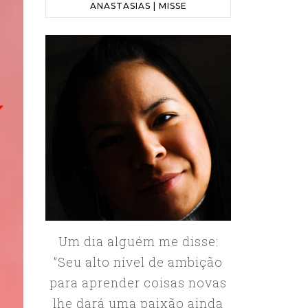
ANASTASIAS | MISSE
Um dia alguém me disse:
”Seu alto nível de ambição
para aprender coisas novas
lhe dará uma paixão ainda