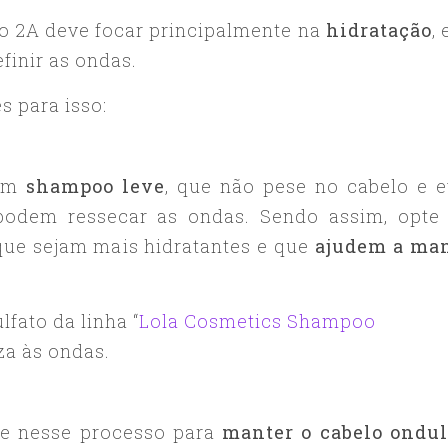
o 2A deve focar principalmente na
hidratação
,
efinir as ondas.
 para isso:
 um
shampoo leve
, que não pese no cabelo e e
podem ressecar as ondas. Sendo assim, opte
ue sejam mais hidratantes e que
ajudem a ma
fato da linha “
Lola Cosmetics Shampoo
eza às ondas.
te nesse processo para
manter o cabelo ondu