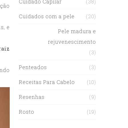
Cuidado Capilar
(38)
nção
Cuidados com a pele
(20)
s, e
Pele madura e
rejuvenescimento
raiz
(3)
Penteados
(3)
ando
Receitas Para Cabelo
(10)
Resenhas
(9)
Rosto
(19)