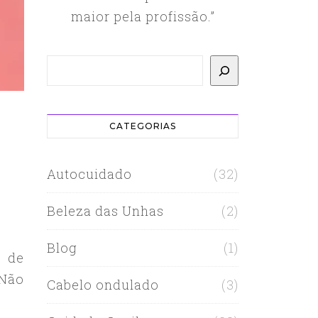
maior pela profissão.”
Pesquisar
CATEGORIAS
Autocuidado
(32)
Beleza das Unhas
(2)
Blog
(1)
o de
 Não
Cabelo ondulado
(3)