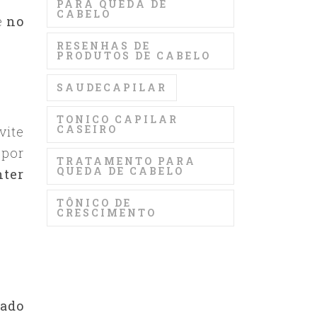
PARA QUEDA DE
CABELO
 e
no
RESENHAS DE
PRODUTOS DE CABELO
SAUDECAPILAR
TONICO CAPILAR
CASEIRO
vite
 por
TRATAMENTO PARA
QUEDA DE CABELO
nter
TÔNICO DE
CRESCIMENTO
lado