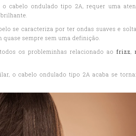
o cabelo ondulado tipo 2A, requer uma ate
brilhante.
elo se caracteriza por ter ondas suaves e solta
ém quase sempre sem uma definição.
 todos os probleminhas relacionado ao
frizz
,
lar, o cabelo ondulado tipo 2A acaba se torn