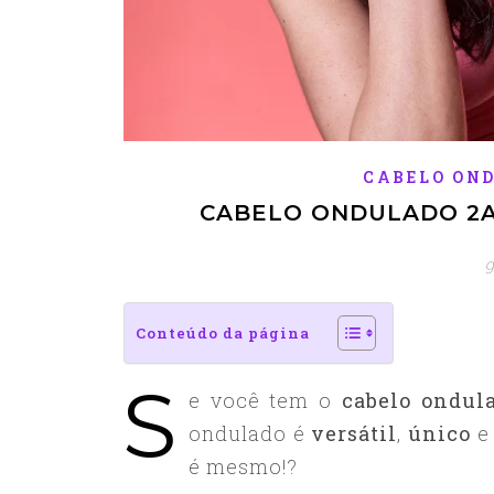
CABELO ON
CABELO ONDULADO 2A:
9
Conteúdo da página
S
e você tem o
cabelo ondul
ondulado é
versátil
,
único
é mesmo!?